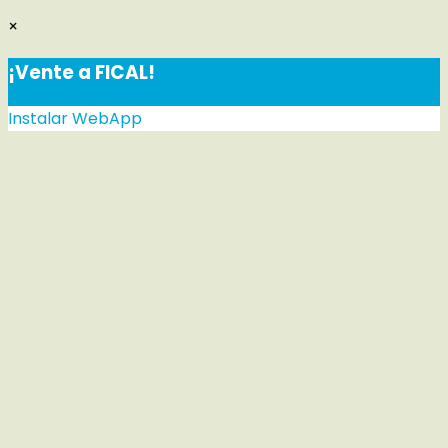
×
¡Vente a FICAL!
Instalar WebApp