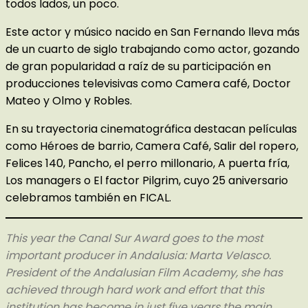
todos lados, un poco.
Este actor y músico nacido en San Fernando lleva más
de un cuarto de siglo trabajando como actor, gozando
de gran popularidad a raíz de su participación en
producciones televisivas como Camera café, Doctor
Mateo y Olmo y Robles.
En su trayectoria cinematográfica destacan películas
como Héroes de barrio, Camera Café, Salir del ropero,
Felices 140, Pancho, el perro millonario, A puerta fría,
Los managers o El factor Pilgrim, cuyo 25 aniversario
celebramos también en FICAL.
This year the Canal Sur Award goes to the most
important producer in Andalusia: Marta Velasco.
President of the Andalusian Film Academy, she has
achieved through hard work and effort that this
institution has become in just five years the main