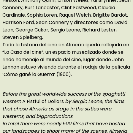
Heston, Anthony Quinn, Orson Welles, Yul Brynner, Sean
Connery, Burt Lancaster, Clint Eastwood, Claudia
Cardinale, Sophia Loren, Raquel Welch, Brigitte Bardot,
Harrison Ford, Sean Connery y directores como David
Lean, George Cukor, Sergio Leone, Richard Lester,
Steven Spielberg.
Toda la historia del cine en Almería queda reflejada en
“La Casa del cine”, un espacio musealizado donde se
rinde homenaje al mundo del cine, lugar donde John
Lennon estuvo viviendo durante el rodaje de la película
‘Cómo gané la Guerra’ (1966).
Before the great worldwide success of the spaghetti
western
A Fistful of Dollars
by Sergio Leone, the films
that chose Almería as stage in the sixties were
westerns, and bigproductions.
In total there were nearly 500 films that have hosted
our landscapes to shoot many of the scenes. Almeria