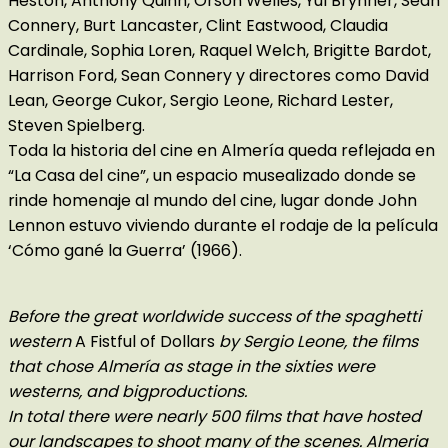
Heston, Anthony Quinn, Orson Welles, Yul Brynner, Sean
Connery, Burt Lancaster, Clint Eastwood, Claudia
Cardinale, Sophia Loren, Raquel Welch, Brigitte Bardot,
Harrison Ford, Sean Connery y directores como David
Lean, George Cukor, Sergio Leone, Richard Lester,
Steven Spielberg.
Toda la historia del cine en Almería queda reflejada en
“La Casa del cine”, un espacio musealizado donde se
rinde homenaje al mundo del cine, lugar donde John
Lennon estuvo viviendo durante el rodaje de la película
‘Cómo gané la Guerra’ (1966).
Before the great worldwide success of the spaghetti
western
A Fistful of Dollars
by Sergio Leone, the films
that chose Almería as stage in the sixties were
westerns, and bigproductions.
In total there were nearly 500 films that have hosted
our landscapes to shoot many of the scenes. Almeria