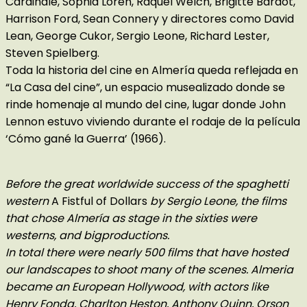
Cardinale, Sophia Loren, Raquel Welch, Brigitte Bardot,
Harrison Ford, Sean Connery y directores como David
Lean, George Cukor, Sergio Leone, Richard Lester,
Steven Spielberg.
Toda la historia del cine en Almería queda reflejada en
“La Casa del cine”, un espacio musealizado donde se
rinde homenaje al mundo del cine, lugar donde John
Lennon estuvo viviendo durante el rodaje de la película
‘Cómo gané la Guerra’ (1966).
Before the great worldwide success of the spaghetti
western
A Fistful of Dollars
by Sergio Leone, the films
that chose Almería as stage in the sixties were
westerns, and bigproductions.
In total there were nearly 500 films that have hosted
our landscapes to shoot many of the scenes. Almeria
became an European Hollywood, with actors like
Henry Fonda, Charlton Heston, Anthony Quinn, Orson