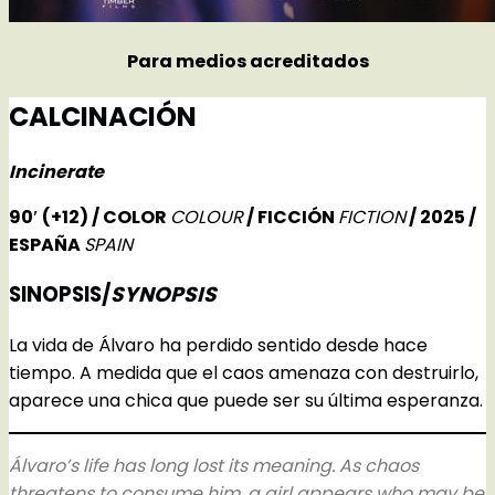
Para medios acreditados
CALCINACIÓN
Incinerate
90′ (+12) / COLOR
COLOUR
/ FICCIÓN
FICTION
/ 2025 /
ESPAÑA
SPAIN
SINOPSIS/
SYNOPSIS
La vida de Álvaro ha perdido sentido desde hace
tiempo. A medida que el caos amenaza con destruirlo,
aparece una chica que puede ser su última esperanza.
Álvaro’s life has long lost its meaning. As chaos
threatens to consume him, a girl appears who may be