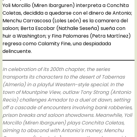
Yoli Morcillo (Miren Ibarguren) interpreta a Conchita
Coletas, decidida a quedarse con el dinero de Antonio;
Menchu Carrascosa (Loles León) es la camarera del
saloon; Berta Escobar (Nathalie Seseña) sueña con
huir a Washington; y Fina Palomares (Petra Martínez)
regresa como Calamity Fine, una despiadada
delincuente.
In celebration of its 200th chapter, the series
transports its characters to the desert of Tabernas
(Almería) in a playful Western-style special. In the
town of Mountpine View, outlaw Tony Strong (Antonio
Recio) challenges Amador to a duel at dawn, setting
off a cascade of encounters involving bank robberies,
prison breaks and saloon showdowns. Meanwhile, Yoli
Morcillo (Miren Ibarguren) plays Conchita Coletas,
aiming to abscond with Antonio’s money; Menchu