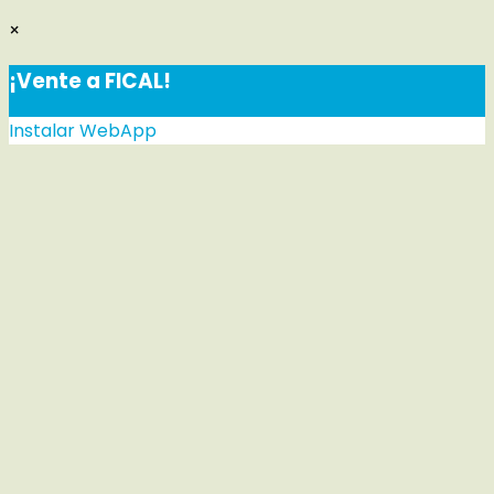
×
¡Vente a FICAL!
Instalar WebApp